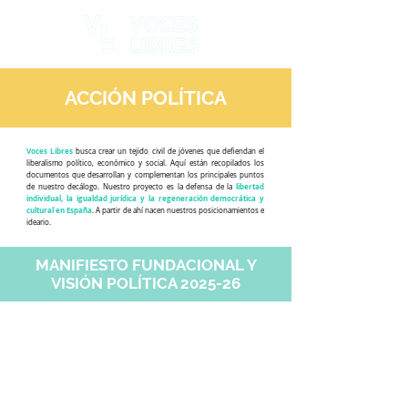
ACCIÓN POLÍTICA
Voces Libres
busca crear un tejido civil de jóvenes que defiendan el
liberalismo político, económico y social. Aquí están recopilados los
documentos que desarrollan y complementan los principales puntos
libertad
de nuestro decálogo. Nuestro proyecto es la defensa de la
individual, la igualdad jurídica y la regeneración democrática y
cultural en España
. A partir de ahí nacen nuestros posicionamientos e
ideario.
MANIFIESTO FUNDACIONAL Y
VISIÓN POLÍTICA 2025-26