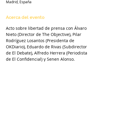
Madrid, España
Acerca del evento
Acto sobre libertad de prensa con Álvaro 
Nieto (Director de The Objective), Pilar 
Rodríguez Losantos (Presidenta de 
OKDiario), Eduardo de Rivas (Subdirector 
de El Debate), Alfredo Herrera (Periodista 
de El Confidencial) y Senen Alonso.
Compartir este evento
VOCES LIBRES ESPAÑA
voceslibresespana@gmail.com
©2026 por Voces Libres España. Creado con Wix.com