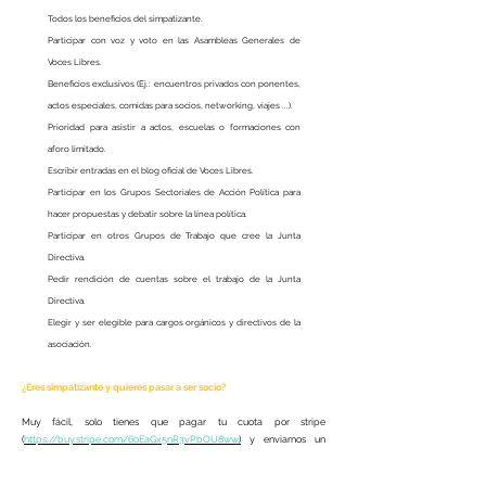
Todos los beneficios del simpatizante.
Participar con voz y voto en las Asambleas Generales de
Voces Libres.
Beneficios exclusivos (Ej.: encuentros privados con ponentes,
actos especiales, comidas para socios, networking, viajes ...).
Prioridad para asistir a actos, escuelas o formaciones con
aforo limitado.
Escribir entradas en el blog oficial de Voces Libres.
Participar en los Grupos Sectoriales de Acción Política para
hacer propuestas y debatir sobre la línea política.
Participar en otros Grupos de Trabajo que cree la Junta
Directiva.
Pedir rendición de cuentas sobre el trabajo de la Junta
Directiva.
Elegir y ser elegible para cargos orgánicos y directivos de la
asociación.
¿​Eres simpatizante y quieres pasar a ser socio?
Muy fácil, solo tienes que pagar tu cuota por stripe
(
https://buy.stripe.com/6oEaGx5nR3vPbOU8ww
)
y enviarnos un
correo a
voceslibresespana@gmail.com
solicitando adquirir dicha
condición.