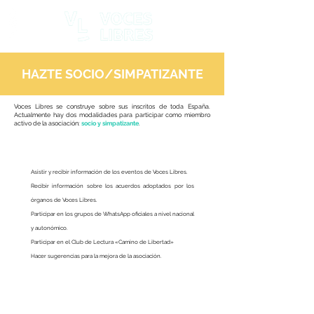
HAZTE SOCIO/SIMPATIZANTE
Voces Libres se construye sobre sus inscritos de toda España.
Actualmente hay dos modalidades para participar como miembro
activo de la asociación:
socio y simpatizante
. ​​
Beneficios de ser simpatizante (Gratis)
Asistir y recibir información de los eventos de Voces Libres.
Recibir información sobre los acuerdos adoptados por los
órganos de Voces Libres.
Participar en los grupos de WhatsApp oficiales a nivel nacional
y autonómico.
Participar en el Club de Lectura «Camino de Libertad»
Hacer sugerencias para la mejora de la asociación.
Beneficios de ser socio (5€/año)