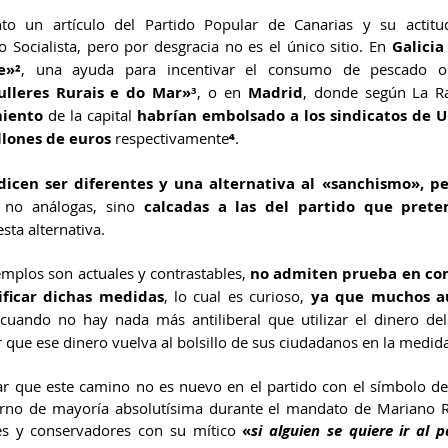
 un artículo del Partido Popular de Canarias y su actitu
do Socialista, pero por desgracia no es el único sitio. En 
Galicia
e»
²
ulleres Rurais e do Mar»
³
, o en 
Madrid
, donde según La Ra
miento
 de la capital 
habrían embolsado a los sindicatos de U
llones de euros
 respectivamente
⁴
.
dicen ser diferentes y una alternativa al «sanchismo», pe
 no análogas, sino 
calcadas a las del partido que prete
ta alternativa.
mplos son actuales y contrastables, 
no admiten prueba en co
tificar dichas medidas
, lo cual es curioso, 
ya que muchos a
 cuando no hay nada más antiliberal que utilizar el dinero del
 que ese dinero vuelva al bolsillo de sus ciudadanos en la medida
r que este camino no es nuevo en el partido con el símbolo de 
rno de mayoría absolutísima durante el mandato de Mariano Ra
les y conservadores con su mítico 
«
si alguien se quiere ir al pa