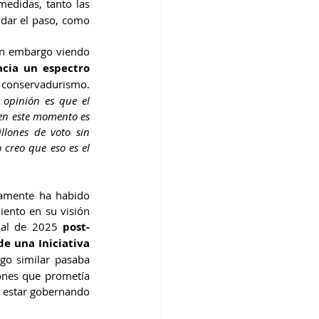
edidas, tanto las 
dar el paso, como 
in embargo viendo 
ia un espectro 
 conservadurismo. 
opinión es que el 
en este momento es 
lones de voto sin 
 creo que eso es el 
amente ha habido 
ento en su visión 
 al de 2025 
post-
de una Iniciativa 
lgo similar pasaba 
ones que prometía 
s estar gobernando 