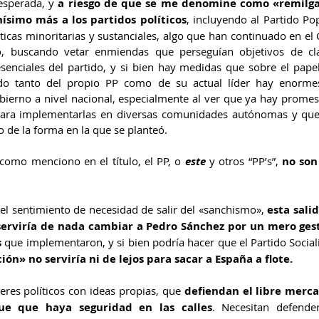
esperada, y 
a riesgo de que se me denomine como «remilga
ísimo más a los partidos políticos
, incluyendo al Partido Po
ticas minoritarias y sustanciales, algo que han continuado en el
, buscando vetar enmiendas que perseguían objetivos de clar
senciales del partido, y si bien hay medidas que sobre el papel
ado tanto del propio PP como de su actual líder hay enorme
ierno a nivel nacional, especialmente al ver que ya hay promes
para implementarlas en diversas comunidades autónomas y que 
 de la forma en la que se planteó.
como menciono en el título, el PP, o 
este 
y otros “PP’s”, 
no son 
el sentimiento de necesidad de salir del «sanchismo», 
esta sali
serviría de nada cambiar a Pedro Sánchez por un mero gest
s
 que implementaron, y si bien podría hacer que el Partido Socia
ión» no serviría ni de lejos para sacar a España a flote.
res políticos con ideas propias, que 
defiendan el libre merca
ue que haya seguridad en las calles
. Necesitan defende