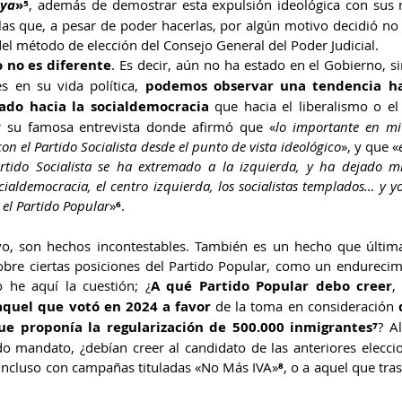
aya
»
⁵
, además de demostrar esta expulsión ideológica con sus m
as que, a pesar de poder hacerlas, por algún motivo decidió no 
del método de elección del Consejo General del Poder Judicial.
o no es diferente
. Es decir, aún no ha estado en el Gobierno, s
s en su vida política, 
podemos observar una tendencia hac
ado hacia la socialdemocracia
 que hacia el liberalismo o el
 su famosa entrevista donde afirmó que «
lo importante en mi 
on el Partido Socialista desde el punto de vista ideológico
», y que «
rtido Socialista se ha extremado a la izquierda, y ha dejado mil
ialdemocracia, el centro izquierda, los socialistas templados… y yo
el Partido Popular
»
⁶
.
vo, son hechos incontestables. También es un hecho que últim
bre ciertas posiciones del Partido Popular, como un endurecimi
o he aquí la cuestión; ¿
A qué Partido Popular debo creer
,
aquel que votó en 2024 a favor
 de la toma en consideración 
que proponía la regularización de 500.000 inmigrantes
⁷
? A
o mandato, ¿debían creer al candidato de las anteriores elecci
incluso con campañas tituladas «No Más IVA»
⁸
, o a aquel que tra