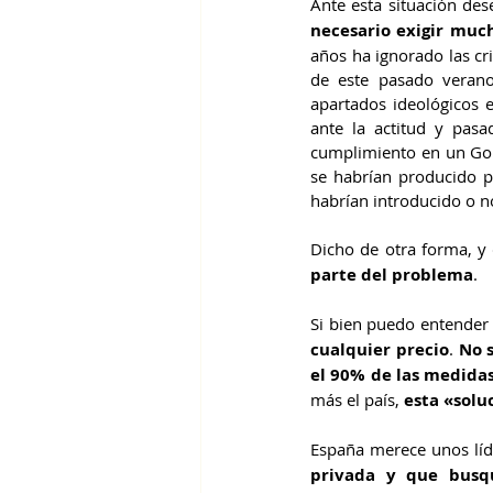
Ante esta situación des
necesario exigir much
años ha ignorado las cri
de este pasado verano
apartados ideológicos e
ante la actitud y pas
cumplimiento en un Gob
se habrían producido 
habrían introducido o no
Dicho de otra forma, y 
parte del problema
.
Si bien puedo entender 
cualquier precio
. 
No 
el 90% de las medida
más el país, 
esta «soluc
España merece unos líde
privada y que busq