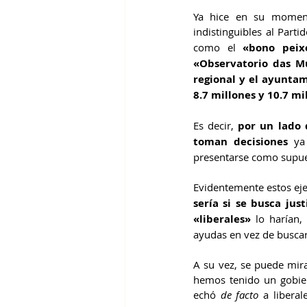
Ya hice en su momento
indistinguibles al Parti
como el 
«bono peix
«Observatorio das M
regional y el ayunta
8.7 millones y 10.7 mi
Es decir, 
por un lado 
toman decisiones
 ya
presentarse como supues
Evidentemente estos eje
sería si se busca jus
«liberales»
 lo harían,
ayudas en vez de buscar
A su vez, se puede mira
hemos tenido un gobie
echó 
de facto
 a libera