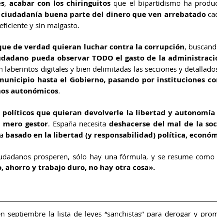
es
, 
acabar con los chiringuitos
 que el bipartidismo ha produci
a ciudadanía buena parte del dinero que ven arrebatado
 ca
ficiente y sin malgasto.
 que de verdad quieran luchar contra la corrupción
, buscand
udadano pueda observar TODO el gasto de la administraci
laberintos digitales y bien delimitadas las secciones y detallados
unicipio hasta el Gobierno, pasando por instituciones co
rnos autonómicos
.
políticos que quieran devolverle la libertad y autonomía 
 mero gestor
. España necesita 
deshacerse del mal de la so
a 
basado en la libertad (y responsabilidad) política, económ
udadanos prosperen, sólo hay una fórmula, y se resume como d
, ahorro y trabajo duro, no hay otra cosa».
en septiembre la lista de leyes “sanchistas” para derogar y prom