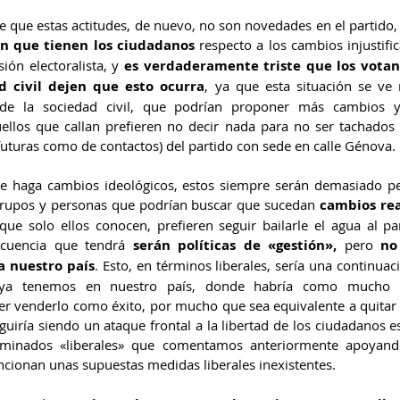
en que tienen los ciudadanos 
respecto a los cambios injustifi
ión electoralista, y 
es verdaderamente triste que los votant
d civil dejen que esto ocurra
, ya que esta situación se ve r
s de la sociedad civil, que podrían proponer más cambios 
ellos que callan prefieren no decir nada para no ser tachados 
s futuras como de contactos) del partido con sede en calle Génova.
e haga cambios ideológicos, estos siempre serán demasiado pe
 grupos y personas que podrían buscar que sucedan 
cambios rea
e solo ellos conocen, prefieren seguir bailarle el agua al par
ecuencia que tendrá 
serán políticas de «gestión»,
 pero 
no
a nuestro país
. Esto, en términos liberales, sería una continuaci
e ya tenemos en nuestro país, donde habría como mucho u
r venderlo como éxito, por mucho que sea equivalente a quitar 
seguiría siendo un ataque frontal a la libertad de los ciudadanos e
minados «liberales» que comentamos anteriormente apoyand
cionan unas supuestas medidas liberales inexistentes.