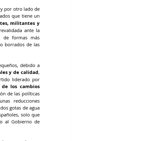
Esto son solo pruebas de que estas actitudes, de nuevo, no son novedades en el partido, y por otro lado de 
cados que tiene un 
es, militantes y 
evalidada ante la 
y de formas más 
o borrados de las 
queños, debido a 
les y de calidad
, 
tido liderado por 
 de los cambios 
ón de las políticas 
nas reducciones 
dos gotas de agua 
spañoles, solo que 
o al Gobierno de 