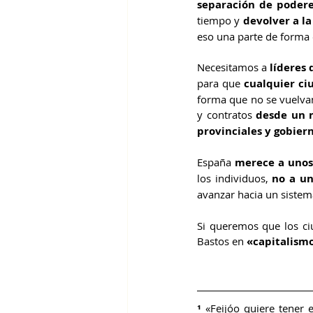
separación de poder
tiempo y 
devolver a l
eso una parte de forma e
Necesitamos a 
líderes
para que 
cualquier ci
forma que no se vuelvan 
y contratos 
desde un m
provinciales y gobie
España 
merece a unos 
los individuos, 
no a un
avanzar hacia un sistem
Si queremos que los ci
Bastos en 
«capitalismo
¹ 
«Feijóo quiere tener 