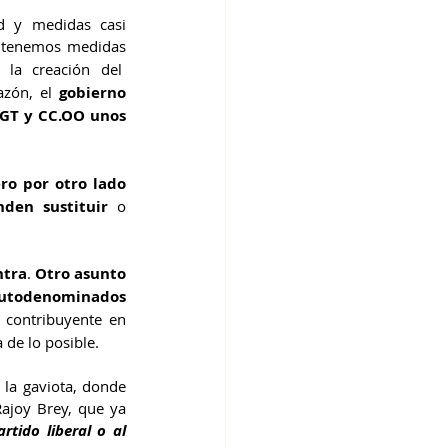
d y medidas casi 
 
tenemos medidas 
, una ayuda para incentivar el consumo de pescado o la creación del  
zón, el 
gobierno 
GT y CC.OO unos 
ro por otro lado 
nden sustituir
 o 
ntra
.
 Otro asunto 
utodenominados 
 contribuyente en 
 de lo posible.
la gaviota, donde 
joy Brey, que ya 
rtido liberal o al 