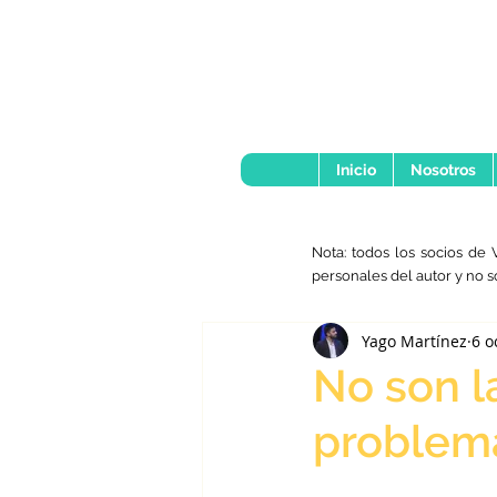
Inicio
Nosotros
Nota: todos los socios de 
personales del autor y no s
Yago Martínez
6 o
No son la
problem