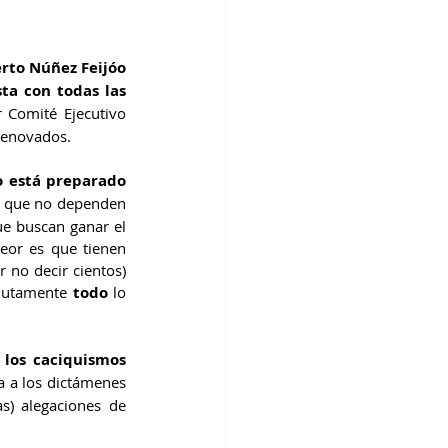
rto Núñez Feijóo 
ta con todas las 
 Comité Ejecutivo 
 renovados.
o está preparado 
 que no dependen 
e buscan ganar el 
eor es que tienen 
no decir cientos) 
olutamente
 todo
 lo 
 los caciquismos 
 a los dictámenes 
de la ejecutiva autonómica, respondiendo a los críticos con (en mi opinión, absurdas) alegaciones de 