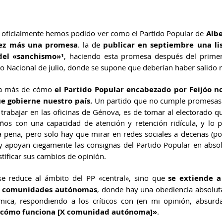
 oficialmente hemos podido ver como el Partido Popular de 
Albe
ez más una promesa
. la de 
publicar en septiembre una lis
del «sanchismo»
¹
, haciendo esta promesa después del primer
so Nacional de julio, donde se supone que deberían haber salido
ba más de cómo 
el Partido Popular encabezado por Feijóo n
ue gobierne nuestro país.
 Un partido que no cumple promesas
trabajar en las oficinas de Génova, es de tomar al electorado qu
ños con una capacidad de atención y retención ridícula, y lo p
 pena, pero solo hay que mirar en redes sociales a decenas (por 
y apoyan ciegamente las consignas del Partido Popular en abs
stificar sus cambios de opinión.
e reduce al ámbito del PP «central», sino que 
se extiende a
s comunidades autónomas
, donde hay una obediencia absoluta
 cómo funciona [X comunidad autónoma]»
.