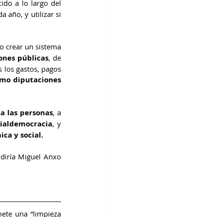
do a lo largo del 
da año, y utilizar si 
o crear un sistema 
ones públicas
, de 
 los gastos, pagos 
mo diputaciones 
a las personas
, a 
cialdemocracia
, y 
ica y social.
iría Miguel Anxo 
ete una “limpieza 