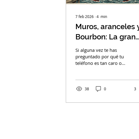
7 feb 2026
∙
4
min
Muros, aranceles 
Bourbon: La gran
pelea del comerci
Si alguna vez te has
mundial
preguntado por qué tu
teléfono es tan caro o
por qué de repente las
noticias hablan de
guerras comerciales
como si fueran la final
38
0
3
del Mundial, la
respuesta está en una
batalla eterna:
Proteccionismo vs. Libre
Comercio . Básicamente,
el mundo se divide entre
los que quieren