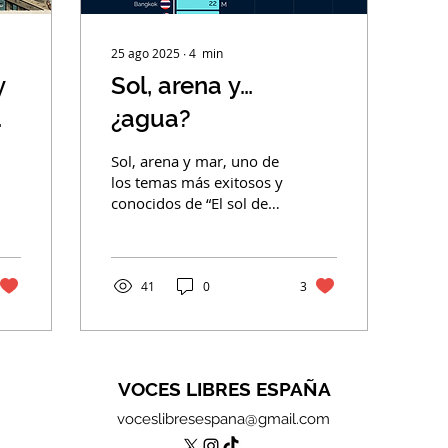
25 ago 2025
∙
4
min
y
Sol, arena y…
¿agua?
o
Sol, arena y mar, uno de
los temas más exitosos y
conocidos de “El sol de
México”, aunque en este
asunto, aunque la
relación sea más que...
41
0
3
VOCES LIBRES ESPAÑA
voceslibresespana@gmail.com