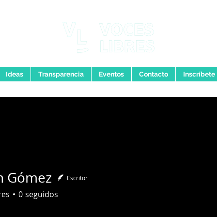
Ideas
Transparencia
Eventos
Contacto
Inscríbete
n Gómez
Escritor
res
0
seguidos