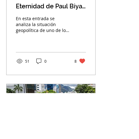
Eternidad de Paul Biya
y la incertidumbre del
En esta entrada se
después.
analiza la situación
geopolítica de uno de los
estados más relevantes
del Sahel en vista a sus
próximas elecciones,...
51
0
8