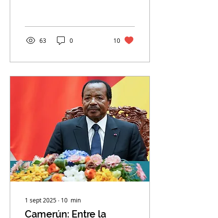
está sucediendo una
crisis humanitaria sin
precedentes que...
63
0
10
1 sept 2025
∙
10
min
Camerún: Entre la