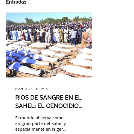
Entradas
6 oct 2025
∙
10
min
RÍOS DE SANGRE EN EL
SAHEL: EL GENOCIDIO
OLVIDADO POR LA
El mundo observa cómo
COMUNIDAD
en gran parte del Sahel y
especialmente en Nigeria
INTERNACIONAL