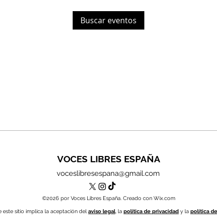
Buscar eventos
VOCES LIBRES ESPAÑA
voceslibresespana@gmail.com
©2026 por Voces Libres España. Creado con Wix.com
 este sitio implica la aceptación del
aviso legal
, la
política de privacidad
y la
política d