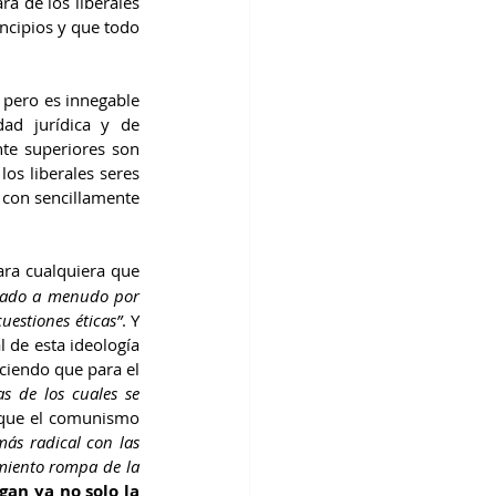
a de los liberales 
ncipios y que todo 
, pero es innegable 
ad jurídica y de 
te superiores son 
os liberales seres 
con sencillamente 
ara cualquiera que 
tado a menudo por 
uestiones éticas”
. Y 
 de esta ideología 
ciendo que para el 
s de los cuales se 
 que el comunismo 
ás radical con las 
miento rompa de la 
gan ya no solo la 