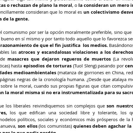
tas o rechazan de plano la moral
, o 
la consideran un mero i
encillamente consideran que lo moral es 
un colectivismo desve
 de la gente.
el comunismo por ser la opción moralmente preferible, sino que s
bueno en sí mismo y por tanto todo aquello que lo favorezca se
o razonamiento de que el fin justifica  los medios.
 Basándonos 
ables las 
atroces y escandalosas violaciones a los derech
sde 
masacres que dejaron regueros de muertos
 (La revolu
icas) hasta 
episodios de torturas
 (Tuol Sleng) pasando por 
cen
idades medioambientales
 (matanza de gorriones en China, red
s páginas negras de la cronología humana. ¿Desde que atalaya mor
 sobre la moral, cuando sus propias figuras que citan compulsi
n la moral misma si no era instrumentalizada para su sacr
e los liberales reivindiquemos sin complejos que
 son nuestro
es,
 los que edifican una sociedad libre y tolerante, los qu
modelos políticos, sociales y económicos más prósperos de la
lanueva, 
son ellos
 (los comunistas) 
quienes deben agachar la c
 por lo que pedir perdón
. 