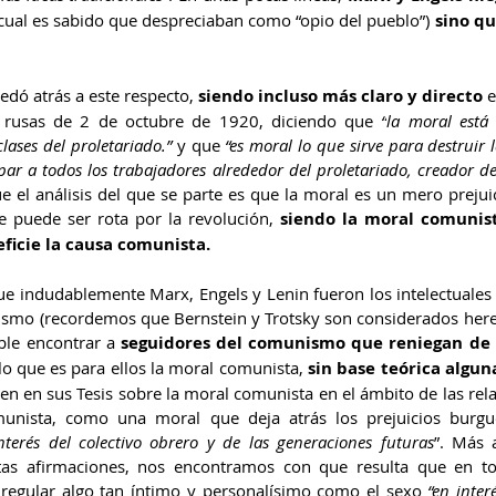
 cual es sabido que despreciaban como “opio del pueblo”)
 sino qu
edó atrás a este respecto, 
siendo incluso más claro y directo
 
 rusas de 2 de octubre de 1920, diciendo que
 “
la moral está 
clases del proletariado.” 
y que 
“es moral lo que sirve para destruir 
ar a todos los trabajadores alrededor del proletariado, creador de
que el análisis del que se parte es que la moral es un mero prejui
e puede ser rota por la revolución,
 siendo la moral comunist
ficie la causa comunista. 
e indudablemente Marx, Engels y Lenin fueron los intelectuales
ismo (recordemos que Bernstein y Trotsky son considerados herej
ble encontrar a 
seguidores del comunismo que reniegan de es
lo que es para ellos la moral comunista,
 sin base teórica algun
en en sus Tesis sobre la moral comunista en el ámbito de las rel
unista, como una moral que deja atrás los prejuicios burgu
nterés del colectivo obrero y de las generaciones futuras
”. Más a
stas afirmaciones, nos encontramos con que resulta que en to
 regular algo tan íntimo y personalísimo como el sexo
 “en inter