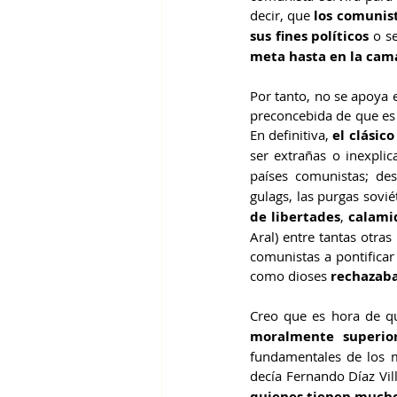
decir, que 
los comunis
sus fines políticos
 o s
meta hasta en la cama
Por tanto, no se apoya 
preconcebida de que es 
En definitiva,
 el clásic
ser extrañas o inexplic
países comunistas; de
gulags, las purgas soviét
de libertades
,
 calam
Aral) entre tantas otra
comunistas a pontificar
como dioses 
rechazaba
Creo que es hora de qu
moralmente superior
fundamentales de los 
decía Fernando Díaz Vil
quienes tienen mucho