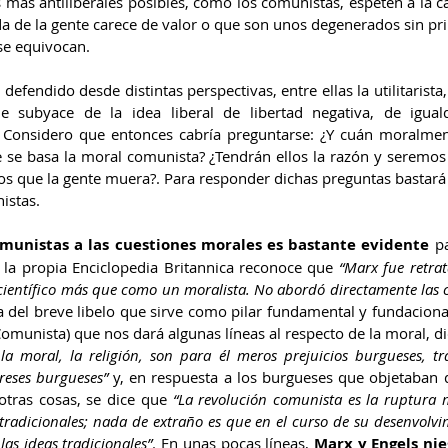
 más antiliberales posibles, como los comunistas, espeten a la car
da de la gente carece de valor o que son unos degenerados sin pri
se equivocan. 
defendido desde distintas perspectivas, entre ellas la utilitarista
e subyace de la idea liberal de libertad negativa, de iguald
o. Considero que entonces cabría preguntarse: ¿Y cuán moralmen
 se basa la moral comunista? ¿Tendrán ellos la razón y seremos l
 que la gente muera?. Para responder dichas preguntas bastará 
istas.
omunistas a las cuestiones morales es bastante evidente
 p
 la propia Enciclopedia Britannica reconoce que 
“Marx fue retra
ientífico más que como un moralista. No abordó directamente las c
ura del breve libelo que sirve como pilar fundamental y fundacional
 Comunista) que nos dará algunas líneas al respecto de la moral, di
 la moral, la religión, son para él meros prejuicios burgueses, tra
ereses burgueses”
 y, en respuesta a los burgueses que objetaban
otras cosas, se dice que 
“La revolución comunista es la ruptura m
tradicionales; nada de extraño es que en el curso de su desenvolvi
as ideas tradicionales”
. En unas pocas líneas,
 Marx y Engels nie