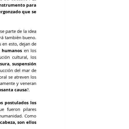
nstrumento para 
rgonzado que se 
e parte de la idea 
rá también bueno. 
en esto, dejan de 
os humanos
 en los 
ción cultural, los 
sura
, 
suspensión 
ucción del mar de 
al se atreven los 
vamente y veneran 
osanta causa
?. 
s postulados los 
e fueron pilares 
 humanidad. Como 
abeza, son ellos 