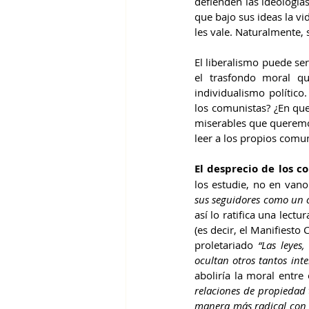
defienden las ideologías
que bajo sus ideas la vi
les vale. Naturalmente, 
El liberalismo puede ser 
el trasfondo moral qu
individualismo polític
los comunistas? ¿En que
miserables que queremos
leer a los propios comun
El desprecio de los c
los estudie, no en vano
sus seguidores como un c
así lo ratifica una lect
(es decir, el Manifiesto
proletariado 
“Las leyes,
ocultan otros tantos int
aboliría la moral entre 
relaciones de propiedad 
manera más radical con l