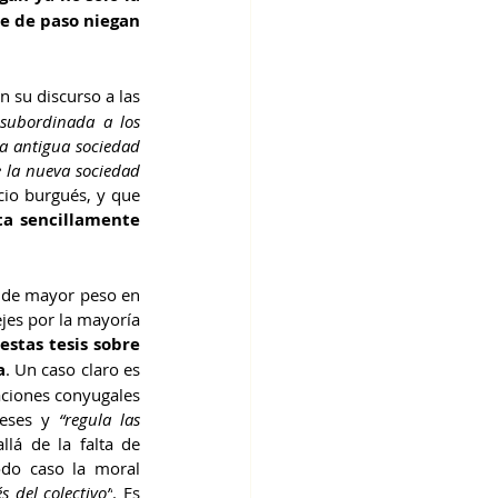
e de paso niegan 
en su discurso a las 
subordinada a los 
la antigua sociedad 
 la nueva sociedad 
cio burgués, y que 
a sencillamente 
 de mayor peso en 
es por la mayoría 
tas tesis sobre 
a
. Un caso claro es 
aciones conyugales 
eses y 
“regula las 
llá de la falta de 
do caso la moral 
és del colectivo”
. Es 