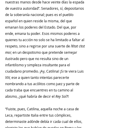
nuestras manos desde hace veinte días la espada 
de vuestra autoridad”. Senadores, sí, depositarios 
de la soberanía nacional; pues es el pueblo 
español en quien reside la misma, del que 
emanan los poderes del Estado. Del que, por 
ende, emana tu poder. Esos mismos poderes a 
quienes tu acción no solo se ha limitado a faltar al 
respeto, sino a regirse por una suerte de 
l’état c’est 
moi
; en un despotismo que pretende semejar 
ilustrado pero que no resulta sino de un 
infantilismo y simpleza insultante para el 
ciudadano promedio. ¡Ay, Catilina! ¡Si te viera Luis 
XIV, ese a quien tanto intentas parecerte 
nombrando a tus acólitos como juez y parte de 
cada traba que encuentres en tu camino al 
abismo, ¿qué habría de decir el 
Rey Sol?
! 
“Fuiste, pues, Catilina, aquella noche a casa de 
Leca, repartiste Italia entre tus cómplices, 
determinaste adónde debía ir cada cual de ellos, 
elegiste los que habían de quedar en Roma y los 