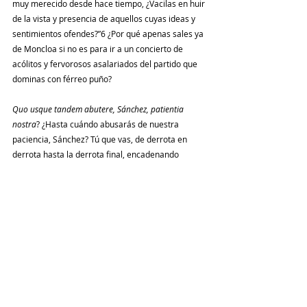
muy merecido desde hace tiempo, ¿Vacilas en huir 
de la vista y presencia de aquellos cuyas ideas y 
sentimientos ofendes?”6 ¿Por qué apenas sales ya 
de Moncloa si no es para ir a un concierto de 
acólitos y fervorosos asalariados del partido que 
dominas con férreo puño? 
Quo usque tandem abutere, Sánchez, patientia 
nostra
? ¿Hasta cuándo abusarás de nuestra 
paciencia, Sánchez? Tú que vas, de derrota en 
derrota hasta la derrota final, encadenando 
escándalos que pretendes esconder con otros 
mayores y que llegaste a la más alta magistratura 
del Estado cabalgando una mentira. No hay mayor 
corrupción que la que atenaza tu alma, Catilina. 
“Ninguna maldad se ha cometido desde hace años 
de (la) que tú no seas autor; ningún escándalo sin 
ti; libre e impunemente, tú solo mataste a muchos 
ciudadanos y vejaste y saqueaste a los aliados; tú, 
no sólo has despreciado las leyes y los tribunales, 
sino los hollaste y violaste.”