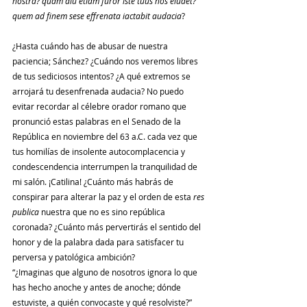
nostra? quam diu etiam furor iste tuus nos eludet? 
quem ad finem sese effrenata iactabit audacia
?
¿Hasta cuándo has de abusar de nuestra 
paciencia; Sánchez? ¿Cuándo nos veremos libres 
de tus sediciosos intentos? ¿A qué extremos se 
arrojará tu desenfrenada audacia? No puedo 
evitar recordar al célebre orador romano que 
pronunció estas palabras en el Senado de la 
República en noviembre del 63 a.C. cada vez que 
tus homilías de insolente autocomplacencia y 
condescendencia interrumpen la tranquilidad de 
mi salón. ¡Catilina! ¿Cuánto más habrás de 
conspirar para alterar la paz y el orden de esta 
res 
publica 
nuestra que no es sino república 
coronada? ¿Cuánto más pervertirás el sentido del 
honor y de la palabra dada para satisfacer tu 
perversa y patológica ambición? 
“¿Imaginas que alguno de nosotros ignora lo que 
has hecho anoche y antes de anoche; dónde 
estuviste, a quién convocaste y qué resolviste?”